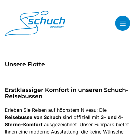
Toggl
Reisethemen
Unsere Flotte
Toggl
Highlights
Toggl
Service
Erstklassiger Komfort in unseren Schuch-
Toggl
Kontakt
Reisebussen
Erleben Sie Reisen auf höchstem Niveau: Die
Start
Reisebusse von Schuch
sind offiziell mit
3- und 4-
Sterne-Komfort
ausgezeichnet. Unser Fuhrpark bietet
Busreisen
Ihnen eine moderne Ausstattung, die keine Wünsche
Bus mieten