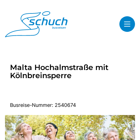
Toggl
Reisethemen
Malta Hochalmstraße mit
Toggl
Highlights
Kölnbreinsperre
Toggl
Service
Toggl
Kontakt
Busreise-Nummer: 2540674
Start
Busreisen
Bus mieten