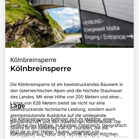
Kölnbreinsperre
Kölnbreinsperre
Die Kölnbreinsperre ist ein beeindruckendes Bauwerk in
den österreichischen Alpen und die höchste Staumauer
des Landes. Mit einer Höhe von 200 Metern und einer
Länge von 626 Metern bietet sie nicht nur eine
Lage
beeindruckende technische Leistung, sondern auch
atemberaubende Ausblicke auf die umliegende
Die Kölnbreinsperre befindet sich im Maltatal, einem
Berglandschaft und den malerischen Kölnbreinsee. Die
Seitental des Mölltals, in Kärnten, Österreich. Geografisch
Sperre ist ein beliebtes Ziel für Touristen, die die
liegt sie in den Hohen Tauern, umgeben von
Kombination aus Natur und Technik erleben möchten.
majestätischen Bergen und unberührter Natur. Die Anreise