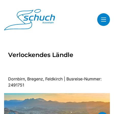
Toggl
Reisethemen
Verlockendes Ländle
Toggl
Highlights
Toggl
Service
Toggl
Kontakt
Dornbirn, Bregenz, Feldkirch | Busreise-Nummer:
2491751
Start
Busreisen
Bus mieten