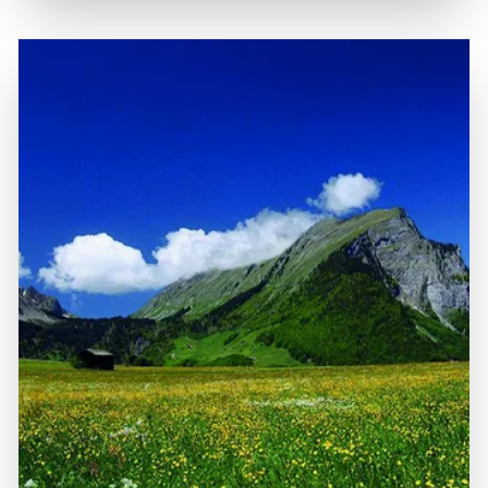
erreichen, wobei die Anfahrt über die Autobahn A14 und
Gastfreundschaft bekannt, mit zahlreichen
die B188 erfolgt. Die zentrale Lage des Montafon
Veranstaltungen und Festen, die das alpine Erbe
ermöglicht es Besuchern, auch andere
zelebrieren. Ein Besuch im Montafon ist eine wunderbare
Sehenswürdigkeiten in der Umgebung zu erkunden, wie
Gelegenheit, die Schönheit der Natur zu erleben, die
die historischen Städte Bludenz und Feldkirch sowie die
lokale Küche zu probieren und unvergessliche
beeindruckenden Naturparks der Region. Die Kombination
Erinnerungen in einer der beeindruckendsten Regionen
aus der beeindruckenden Geografie, der reichen
der Alpen zu sammeln.
Geschichte und den vielfältigen Freizeitmöglichkeiten
macht das Montafon zu einem unvergesslichen Erlebnis
für jeden Besucher, der die Schönheit der österreichischen
Alpen erleben möchte.