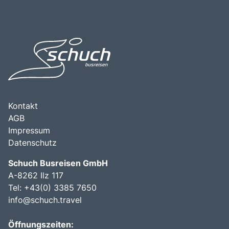
Ausgangspunkt für Erkundungen der umliegenden
ist eine hervorragende Möglichkeit, die alpine Lebensart
Regionen, einschließlich des Bodensees und der
zu erleben, die Schönheit der Natur zu genießen und in
nahegelegenen Skigebiete. Die Kombination aus
die reiche Kultur der Region einzutauchen.
natürlicher Schönheit, kulturellem Erbe und der
Möglichkeit, die österreichische Lebensart hautnah zu
erleben, macht den Bregenzerwald zu einem
unverzichtbaren Ziel für Reisende, die die Vielfalt und den
Charme dieser einzigartigen Region entdecken möchten.
Kontakt
AGB
Impressum
Datenschutz
Schuch Busreisen GmbH
A-8262 Ilz 117
Tel:
+43(0) 3385 7650
info@schuch.travel
Öffnungszeiten: