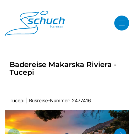
Toggl
Reisethemen
Badereise Makarska Riviera -
Toggl
Highlights
Tucepi
Toggl
Service
Toggl
Kontakt
Tucepi | Busreise-Nummer: 2477416
Start
Busreisen
Bus mieten