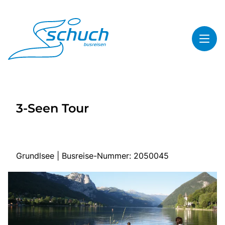
Toggl
Reisethemen
3-Seen Tour
Toggl
Highlights
Toggl
Service
Toggl
Kontakt
Grundlsee | Busreise-Nummer: 2050045
Start
Busreisen
Bus mieten